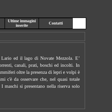
Ultime immagini
Contatti
▼
▼
inserite
to Lario ed il lago di Novate Mezzola. E’
rrenti, canali, prati, boschi ed incolti. In
miferi oltre la presenza di lepri e volpi è
imi c'è da osservare che, nel quasi totale
 I maschi si presentano nella riserva solo