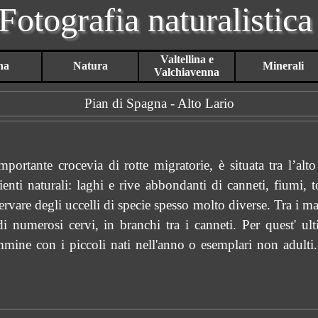
Fotografia naturalistica
Salta menù
Valtellina e
na
Natura
Minerali
▼
▼
▼
Valchiavenna
Pian di Spagna - Alto Lario
mportante crocevia di rotte migratorie, è situata tra l’al
enti naturali: laghi e rive abbondanti di canneti, fiumi, to
vare degli uccelli di specie spesso molto diverse. Tra i mam
di numerosi cervi, in branchi tra i canneti. Per quest' ult
mine con i piccoli nati nell'anno o esemplari non adulti.