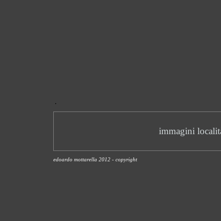
.
immagini localit
edoardo mottarella 2012 - copyright
Torna ai contenuti